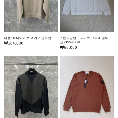
로
라
고
이
기
트
모
크
맨
루
디올 CD 다이아 로고 기모 맨투맨
스톤아일랜드 라이트 크루넥 맨투
투
넥
맨 23SS 63750
정
₩164,000
정
₩66,000
맨
맨
가
가
투
보
스
맨
테
톤
23SS
가
아
63750
베
일
네
랜
타
드
테
크
크
루
니
넥