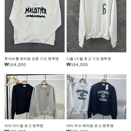
레
로
터
고
링
기
코
모
튼
맨
기
투
모
맨
루이비통 레터링 코튼 기모 맨투맨
디올 CD 펄 로고 기모 맨투맨
맨
정
₩164,000
정
₩164,000
투
가
가
아
아
맨
미
미
미
자
디
수
움
레
로
터
고
링
아미 미디움 로고 맨투맨
아미 자수 레터링 로고 맨투맨