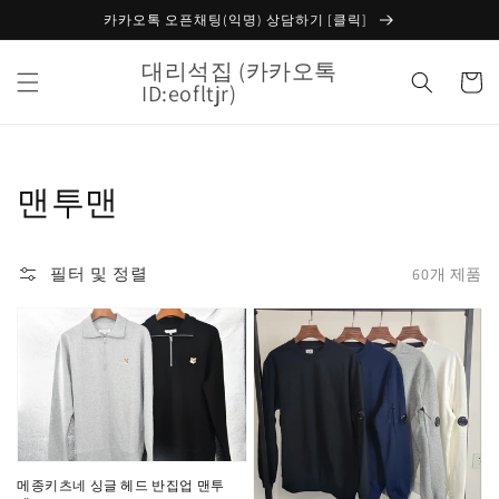
콘텐츠
카카오톡 오픈채팅(익명) 상담하기 [클릭]
로 건너
뛰기
대리석집 (카카오톡
카
ID:eofltjr)
트
컬
맨투맨
렉
필터 및 정렬
60개 제품
션:
메
CP
종
컴
키
퍼
츠
니
네
기
싱
모
메종키츠네 싱글 헤드 반집업 맨투