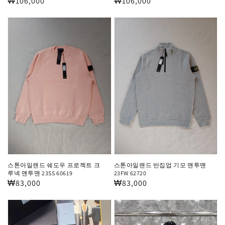
정
₩106,000
정
₩106,000
맨
로
가
가
투
고
스
스
맨
맨
톤
톤
투
아
아
맨
일
일
랜
랜
드
드
쉐
반
도
집
우
업
프
기
로
모
스톤아일랜드 쉐도우 프로젝트 크
스톤아일랜드 반집업 기모 맨투맨
젝
맨
루넥 맨투맨 23SS 60619
23FW 62720
정
₩83,000
정
₩83,000
트
투
가
가
크
맨
프
디
루
23FW
라
올