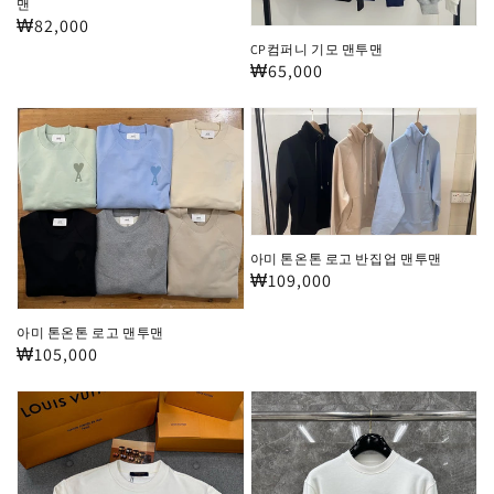
글
맨
맨
정
₩82,000
헤
투
가
CP컴퍼니 기모 맨투맨
드
맨
정
₩65,000
반
가
아
아
집
미
미
업
톤
톤
맨
온
온
투
톤
톤
맨
아미 톤온톤 로고 반집업 맨투맨
로
로
정
₩109,000
고
고
가
맨
반
아미 톤온톤 로고 맨투맨
정
₩105,000
투
집
가
맨
업
루
디
맨
이
올
투
비
CD
맨
통
펄