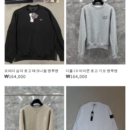
넥
62720
다
CD
맨
삼
아
투
각
이
맨
로
콘
23SS
고
로
60619
테
고
크
기
니
모
컬
맨
프라다 삼각 로고 테크니컬 맨투맨
디올 CD 아이콘 로고 기모 맨투맨
맨
투
정
₩164,000
정
₩164,000
투
맨
가
가
디
스
맨
올
톤
CD
아
다
일
이
랜
아
드