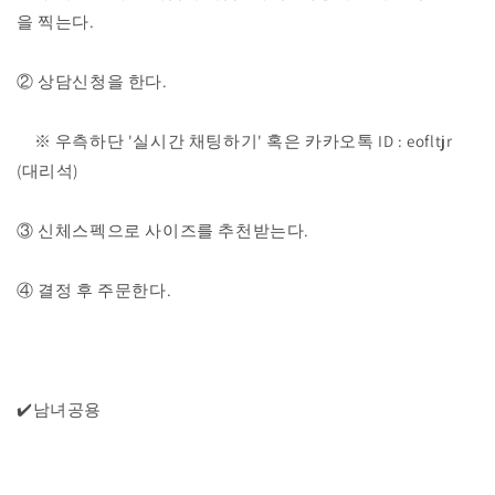
집
집
을 찍는다.
업
업
맨
맨
② 상담신청을 한다.
투
투
맨
맨
수
수
※ 우측하단 '실시간 채팅하기' 혹은 카카오톡 ID : eofltjr
량
량
(대리석)
줄
늘
임
림
③ 신체스펙으로 사이즈를 추천받는다.
④ 결정 후 주문한다.
✔️남녀공용