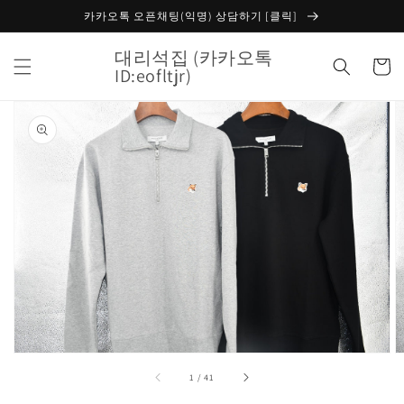
콘텐츠
카카오톡 오픈채팅(익명) 상담하기 [클릭]
로 건너
뛰기
대리석집 (카카오톡
카
ID:eofltjr)
트
제품 정
보로 건
너뛰기
갤
러
리
보
기
에
서
미
디
중
1
/
41
어
1