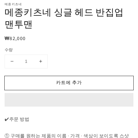
열
메종키츠네
기
메종키츠네 싱글 헤드 반집업
맨투맨
정
₩82,000
가
수량
메
메
종
종
키
키
카트에 추가
츠
츠
네
네
싱
싱
글
글
헤
헤
✔️주문 방법
드
드
반
반
① 구매를 원하는 제품의 이름 · 가격 · 색상이 보이도록 스샷