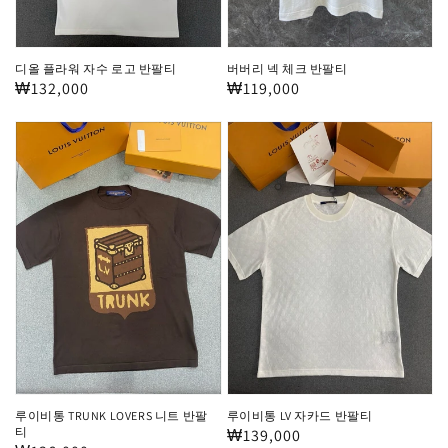
고
티
반
팔
디올 플라워 자수 로고 반팔티
버버리 넥 체크 반팔티
티
정
₩132,000
정
₩119,000
가
가
루
루
이
이
비
비
통
통
TRUNK
LV
LOVERS
자
니
카
트
드
반
반
팔
팔
티
티
루이비통 TRUNK LOVERS 니트 반팔
루이비통 LV 자카드 반팔티
티
정
₩139,000