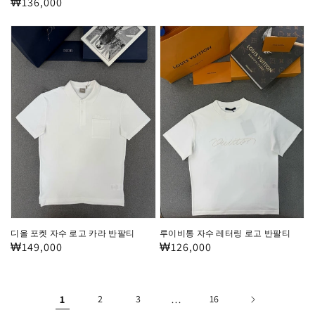
정
₩136,000
가
가
디
루
올
이
포
비
켓
통
자
자
수
수
로
레
고
터
카
링
라
로
반
고
디올 포켓 자수 로고 카라 반팔티
루이비통 자수 레터링 로고 반팔티
팔
반
정
₩149,000
정
₩126,000
티
팔
가
가
티
1
2
3
…
16