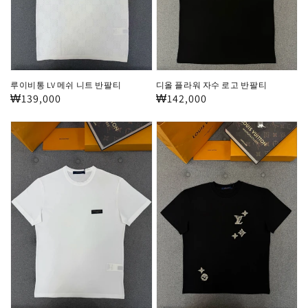
쉬
수
니
로
트
고
반
반
팔
팔
디올 플라워 자수 로고 반팔티
루이비통 LV 메쉬 니트 반팔티
티
티
정
₩142,000
정
₩139,000
가
가
루
루
이
이
비
비
통
통
가
LV
죽
아
패
트
치
자
로
수
고
반