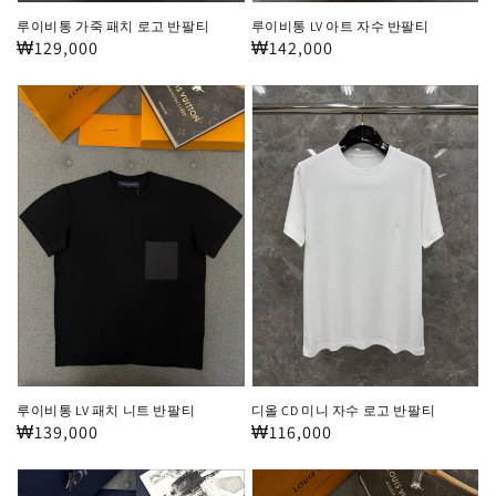
반
팔
루이비통 가죽 패치 로고 반팔티
루이비통 LV 아트 자수 반팔티
팔
티
정
₩129,000
정
₩142,000
티
가
가
루
디
이
올
비
CD
통
미
LV
니
패
자
치
수
니
로
트
고
반
반
팔
팔
루이비통 LV 패치 니트 반팔티
디올 CD 미니 자수 로고 반팔티
티
티
정
₩139,000
정
₩116,000
가
가
디
루