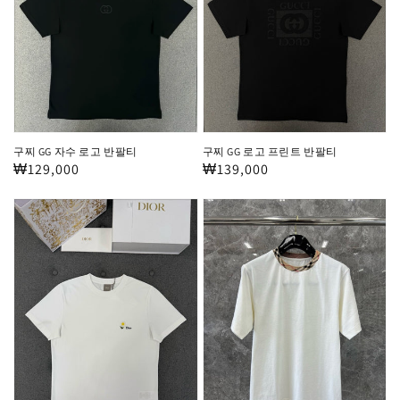
로
프
고
린
반
트
팔
반
티
팔
티
구찌 GG 자수 로고 반팔티
구찌 GG 로고 프린트 반팔티
정
₩129,000
정
₩139,000
가
가
디
버
올
버
플
리
라
넥
워
체
자
크
수
반
로
팔