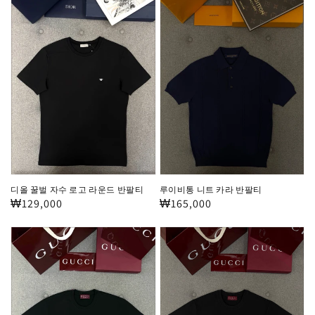
올
이
꿀
비
벌
통
자
니
수
트
로
카
고
라
라
반
운
팔
드
티
디올 꿀벌 자수 로고 라운드 반팔티
루이비통 니트 카라 반팔티
반
정
₩129,000
정
₩165,000
팔
가
가
구
구
티
찌
찌
GG
GG
자
로
수
고