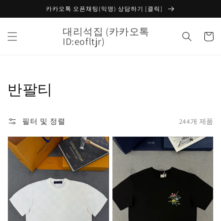
콘텐츠
카카오톡 오픈채팅(익명) 상담하기 [클릭]
로 건너
뛰기
대리석집 (카카오톡
카
ID:eofltjr)
트
컬
반팔티
렉
필터 및 정렬
244개 제품
션:
루
디
이
올
비
플
통
라
LV
워
메
자