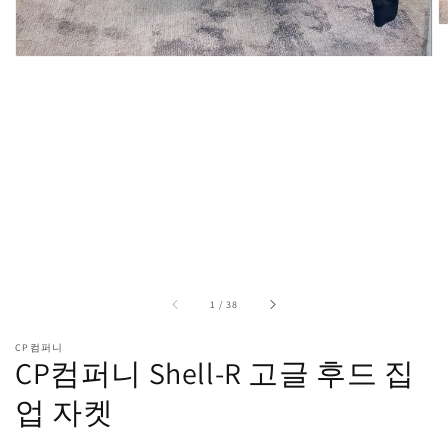
디
어
1
열
기
중
1
/
38
CP컴퍼니
CP컴퍼니 Shell-R 고글 후드 집
업 자켓