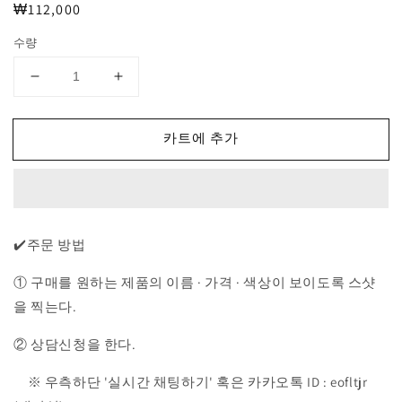
정
₩112,000
가
수량
CP
CP
컴
컴
퍼
퍼
카트에 추가
니
니
Shell-
Shell-
R
R
고
고
글
글
✔️주문 방법
후
후
드
드
① 구매를 원하는 제품의 이름 · 가격 · 색상이 보이도록 스샷
집
집
을 찍는다.
업
업
자
자
② 상담신청을 한다.
켓
켓
수
수
※ 우측하단 '실시간 채팅하기' 혹은 카카오톡 ID : eofltjr
량
량