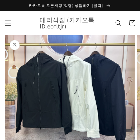
콘텐츠
카카오톡 오픈채팅(익명) 상담하기 [클릭]
로 건너
뛰기
대리석집 (카카오톡
카
ID:eofltjr)
트
제품 정
보로 건
너뛰기
갤
러
리
보
기
에
서
미