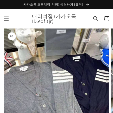
콘텐츠
카카오톡 오픈채팅(익명) 상담하기 [클릭]
로 건너
뛰기
대리석집 (카카오톡
카
ID:eofltjr)
트
제품 정
보로 건
너뛰기
갤
러
리