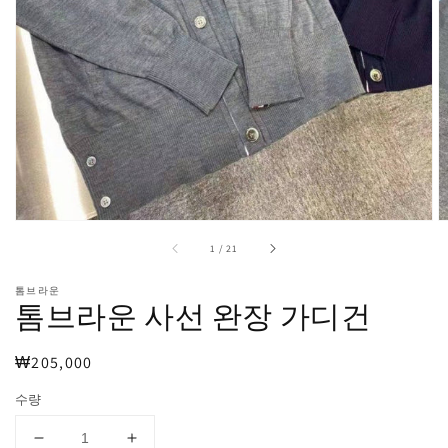
보
기
에
서
미
디
어
1
열
기
중
1
/
21
톰브라운
톰브라운 사선 완장 가디건
정
₩205,000
가
수량