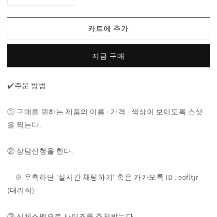
톰
톰
브
브
라
라
카트에 추가
운
운
사
사
지금 구매
선
선
완
완
장
장
✔️주문 방법
가
가
디
디
① 구매를 원하는 제품의 이름 · 가격 · 색상이 보이도록 스샷
건
건
을 찍는다.
수
수
량
량
② 상담신청을 한다.
줄
늘
임
림
※ 우측하단 '실시간 채팅하기' 혹은 카카오톡 ID : eofltjr
(대리석)
③ 신체스펙으로 사이즈를 추천받는다.