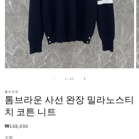
보
기
에
서
미
디
어
1
열
기
중
1
/
23
톰브라운
톰브라운 사선 완장 밀라노스티
치 코튼 니트
정
₩168,000
가
수량