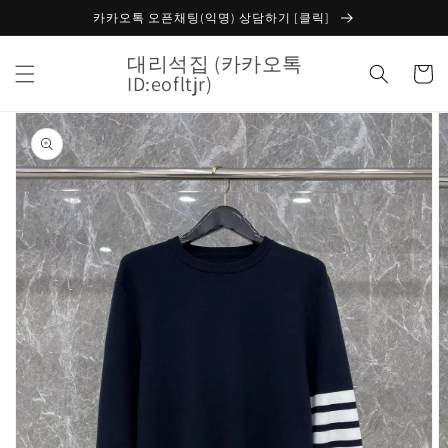
콘텐츠
카카오톡 오픈채팅(익명) 상담하기 [클릭]
로 건너
뛰기
대리석집 (카카오톡
카
ID:eofltjr)
트
제품 정
보로 건
너뛰기
갤
러
리