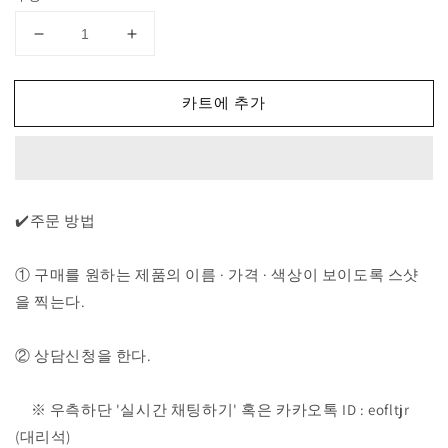
톰
톰
브
브
라
라
카트에 추가
운
운
사
사
선
선
완
완
장
장
✔️
주문 방법
밀
밀
라
라
① 구매를 원하는 제품의 이름 · 가격 · 색상이 보이도록 스샷
노
노
을 찍는다.
스
스
티
티
② 상담신청을 한다.
치
치
코
코
튼
튼
※ 우측하단 '실시간 채팅하기' 혹은 카카오톡 ID : eofltjr
니
니
(대리석)