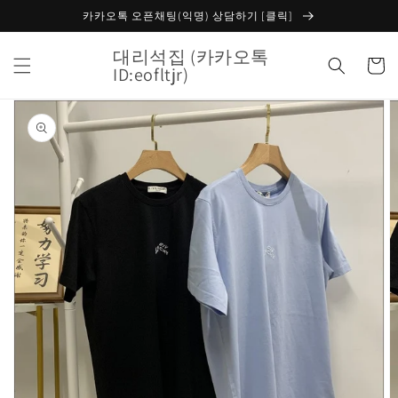
콘텐츠
카카오톡 오픈채팅(익명) 상담하기 [클릭]
로 건너
뛰기
대리석집 (카카오톡
카
ID:eofltjr)
트
제품 정
보로 건
너뛰기
갤
러
리
보
기
에
서