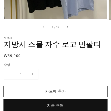
미
디
어
1
열
기
중
1
/
35
지방시
지방시 스몰 자수 로고 반팔티
정
₩59,000
가
수량
지
지
방
방
시
시
카트에 추가
스
스
몰
몰
지금 구매
자
자