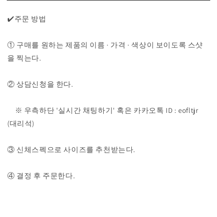
수
수
로
로
✔️주문 방법
고
고
반
반
① 구매를 원하는 제품의 이름 · 가격 · 색상이 보이도록 스샷
팔
팔
을 찍는다.
티
티
수
수
② 상담신청을 한다.
량
량
줄
늘
임
림
※ 우측하단 '실시간 채팅하기' 혹은 카카오톡 ID : eofltjr
(대리석)
③ 신체스펙으로 사이즈를 추천받는다.
④ 결정 후 주문한다.