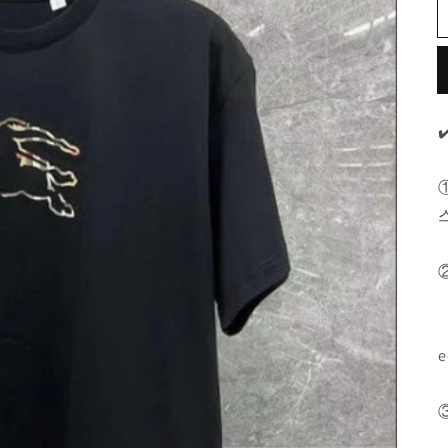
갤
러
리
보
기
에
e
서
미
디
어
1