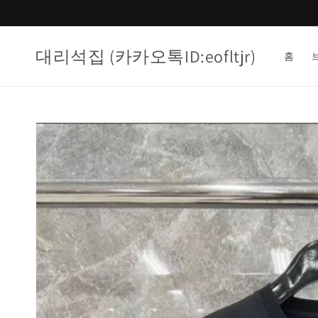
콘텐츠
로 건너
뛰기
대리석집 (카카오톡ID:eofltjr)
홈
제품 정
보로 건
너뛰기