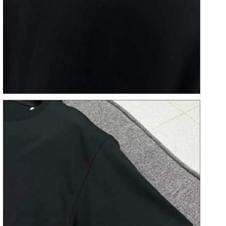
기
에
서
미
디
어
7
열
기
갤