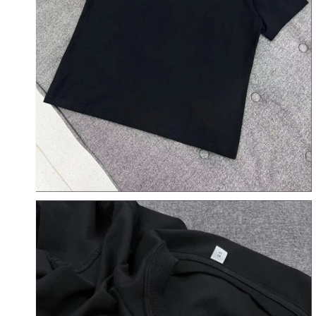
갤
러
리
보
기
에
서
미
디
어
8
열
기