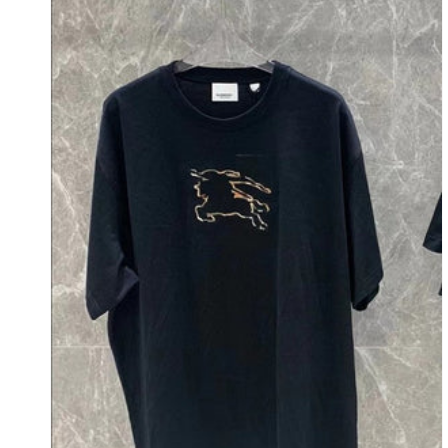
갤
러
리
보
기
에
서
미
디
어