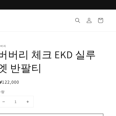
로
카
그
트
인
버버리
버버리 체크 EKD 실루
엣 반팔티
정
₩122,000
가
수량
버
버
버
버