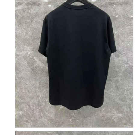
갤
러
리
보
기
에
서
미
디
어
2
열
기