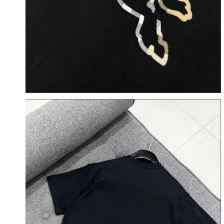
기
에
서
미
디
어
6
열
기