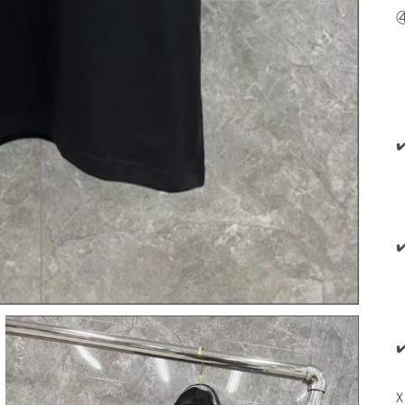
열
기
X