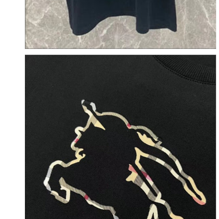
4
열
기
갤
러
리
보