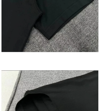
러
리
보
기
에
서
미
디
어
9
열
기