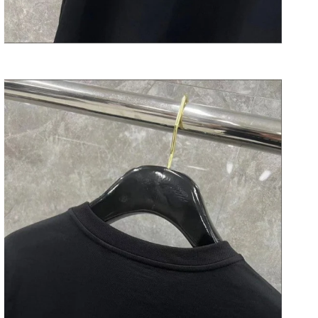
열
기
갤
러
리
보