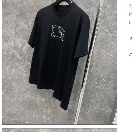
S
M
L
갤
러
리
보
기
에
서
미
디
어
3
열
기