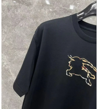
갤
러
리
보
기
에
서
미
디
어
5