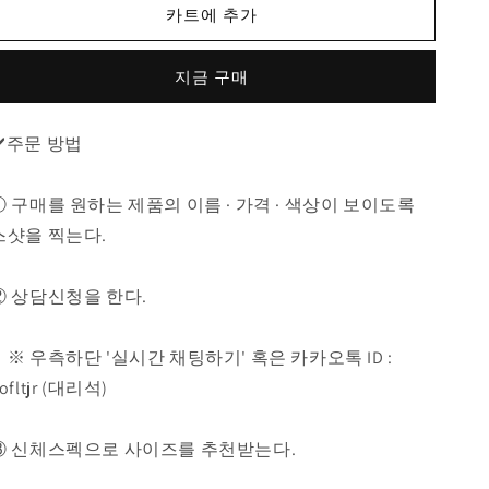
리
리
카트에 추가
체
체
크
크
지금 구매
EKD
EKD
실
실
루
루
✔️주문 방법
엣
엣
반
반
① 구매를 원하는 제품의 이름 · 가격 · 색상이 보이도록
팔
팔
스샷을 찍는다.
티
티
수
수
량
량
② 상담신청을 한다.
줄
늘
임
림
※ 우측하단 '실시간 채팅하기' 혹은 카카오톡 ID :
ofltjr (대리석)
③ 신체스펙으로 사이즈를 추천받는다.