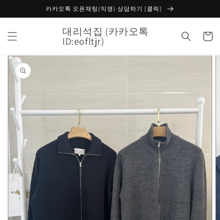
콘텐츠
카카오톡 오픈채팅(익명) 상담하기 [클릭]
로 건너
뛰기
대리석집 (카카오톡
카
ID:eofltjr)
트
제품 정
보로 건
너뛰기
갤
러
리