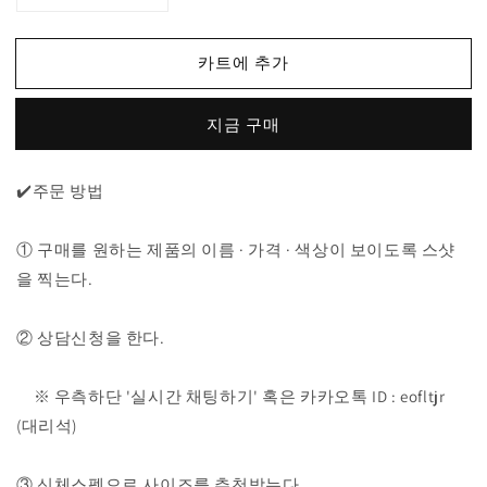
종
종
마
마
카트에 추가
르
르
지
지
지금 구매
엘
엘
라
라
울
울
✔️주문 방법
집
집
업
업
① 구매를 원하는 제품의 이름 · 가격 · 색상이 보이도록 스샷
수
수
을 찍는다.
량
량
줄
늘
② 상담신청을 한다.
임
림
※ 우측하단 '실시간 채팅하기' 혹은 카카오톡 ID : eofltjr
(대리석)
③ 신체스펙으로 사이즈를 추천받는다.