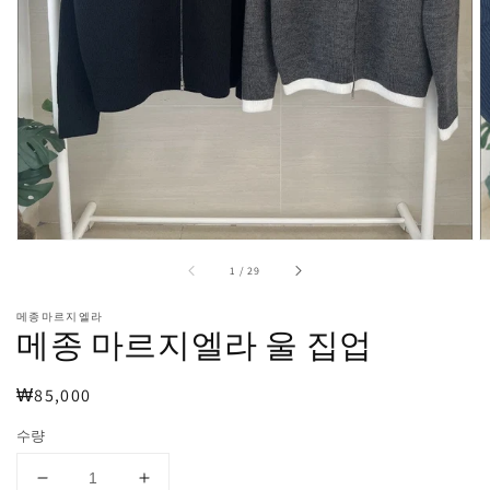
보
기
에
서
미
디
어
1
열
기
중
1
/
29
메종마르지엘라
메종 마르지엘라 울 집업
정
₩85,000
가
수량
메
메