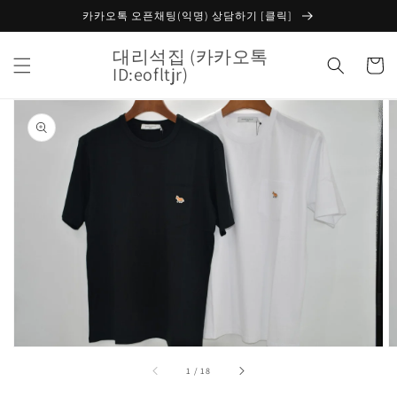
콘텐츠
카카오톡 오픈채팅(익명) 상담하기 [클릭]
로 건너
뛰기
대리석집 (카카오톡
카
ID:eofltjr)
트
제품 정
보로 건
너뛰기
갤
러
리
보
기
에
서
미
디
중
1
/
18
어
1