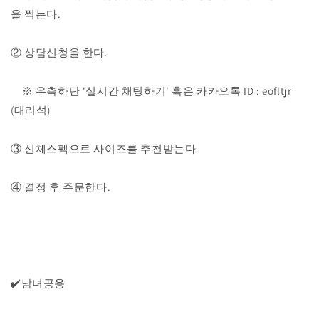
로
로
을 찍는다.
고
고
포
포
② 상담신청을 한다.
켓
켓
반
반
팔
팔
※ 우측하단 '실시간 채팅하기' 혹은 카카오톡 ID : eofltjr
티
티
(대리석)
수
수
량
량
③ 신체스펙으로 사이즈를 추천받는다.
줄
늘
임
림
④ 결정 후 주문한다.
✔️남녀공용