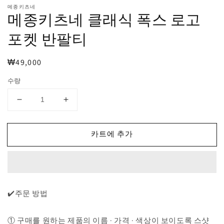
열
메종키츠네
기
메종키츠네 클래식 폭스 로고
포켓 반팔티
정
₩49,000
가
수량
메
메
종
종
키
키
카트에 추가
츠
츠
네
네
클
클
래
래
식
식
✔️주문 방법
폭
폭
스
스
① 구매를 원하는 제품의 이름 · 가격 · 색상이 보이도록 스샷