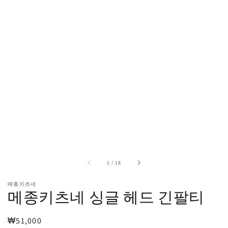
열
기
중
1
/
18
메종키츠네
메종키츠네 싱글 헤드 긴팔티
정
₩51,000