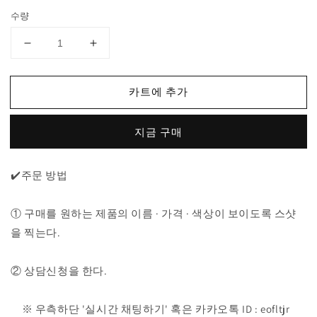
가
수량
메
메
종
종
키
키
카트에 추가
츠
츠
네
네
지금 구매
싱
싱
글
글
헤
헤
✔️주문 방법
드
드
긴
긴
① 구매를 원하는 제품의 이름 · 가격 · 색상이 보이도록 스샷
팔
팔
을 찍는다.
티
티
수
수
② 상담신청을 한다.
량
량
줄
늘
임
림
※ 우측하단 '실시간 채팅하기' 혹은 카카오톡 ID : eofltjr