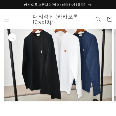
콘텐츠
카카오톡 오픈채팅(익명) 상담하기 [클릭]
로 건너
뛰기
대리석집 (카카오톡
카
ID:eofltjr)
트
제품 정
보로 건
너뛰기
갤
러
리
보
기
에
서
미
디
어
1