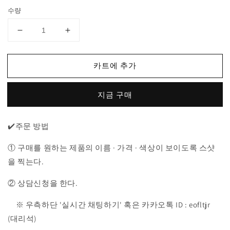
가
수량
메
메
종
종
키
키
카트에 추가
츠
츠
네
네
지금 구매
더
더
블
블
헤
헤
✔️주문 방법
드
드
가
가
① 구매를 원하는 제품의 이름 · 가격 · 색상이 보이도록 스샷
디
디
을 찍는다.
건
건
② 상담신청을 한다.
수
수
량
량
※ 우측하단 '실시간 채팅하기' 혹은 카카오톡 ID : eofltjr
줄
늘
(대리석)
임
림