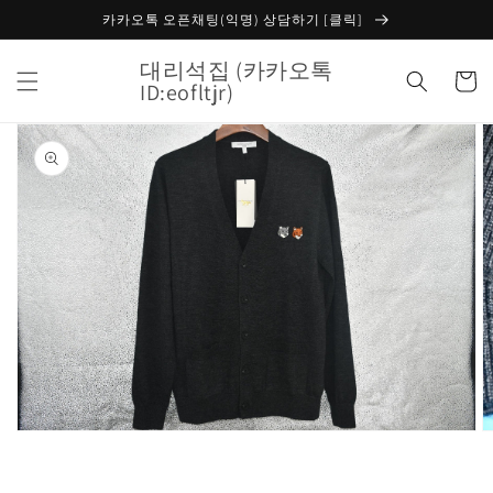
콘텐츠
카카오톡 오픈채팅(익명) 상담하기 [클릭]
로 건너
뛰기
대리석집 (카카오톡
카
ID:eofltjr)
트
제품 정
보로 건
너뛰기
갤
러
리
보
기
에
서
미
디
어
1