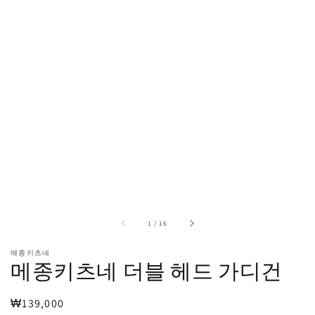
열
기
중
1
/
16
메종키츠네
메종키츠네 더블 헤드 가디건
정
₩139,000