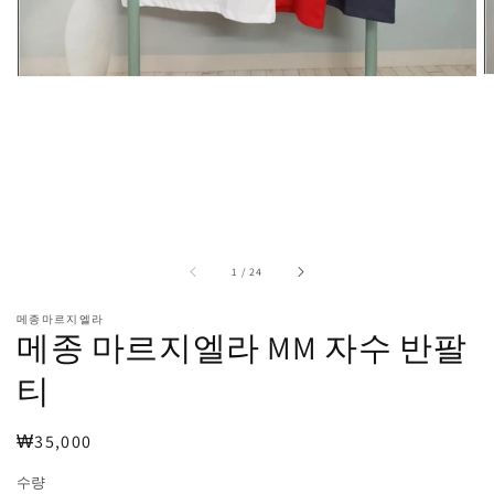
미
디
어
1
열
기
중
1
/
24
메종마르지엘라
메종 마르지엘라 MM 자수 반팔
티
정
₩35,000
가
수량