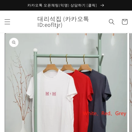
콘텐츠
카카오톡 오픈채팅(익명) 상담하기 [클릭]
로 건너
뛰기
대리석집 (카카오톡
카
ID:eofltjr)
트
제품 정
보로 건
너뛰기
갤
러
리
보
기
에
서