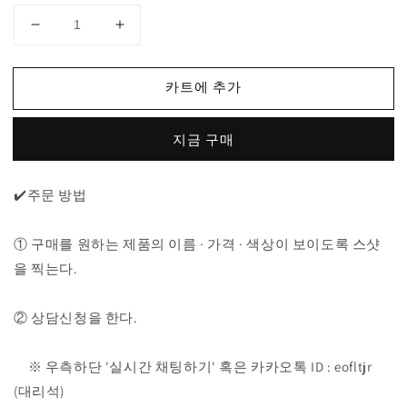
메
메
종
종
마
마
카트에 추가
르
르
지
지
지금 구매
엘
엘
라
라
MM
MM
✔️주문 방법
자
자
수
수
① 구매를 원하는 제품의 이름 · 가격 · 색상이 보이도록 스샷
반
반
을 찍는다.
팔
팔
티
티
수
수
② 상담신청을 한다.
량
량
줄
늘
※ 우측하단 '실시간 채팅하기' 혹은 카카오톡 ID : eofltjr
임
림
(대리석)