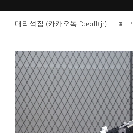
콘텐츠
로 건너
뛰기
대리석집 (카카오톡ID:eofltjr)
홈
제품 정
보로 건
너뛰기