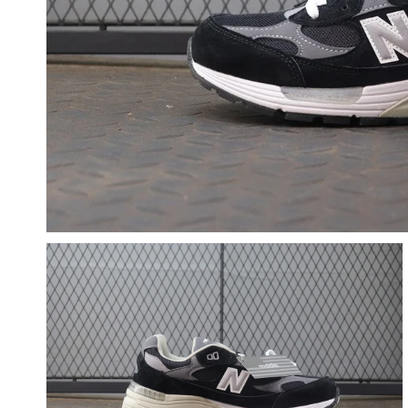
갤
러
리