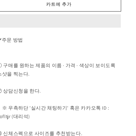
란
란
카트에 추가
스
스
992
992
블
블
랙
랙
그
그
✔️주문 방법
레
레
이
이
M992EB
M992EB
수
수
① 구매를 원하는 제품의 이름 · 가격 · 색상이 보이도록
량
량
스샷을 찍는다.
줄
늘
임
림
② 상담신청을 한다.
※ 우측하단 '실시간 채팅하기' 혹은 카카오톡 ID :
ofltjr (대리석)
③ 신체스펙으로 사이즈를 추천받는다.