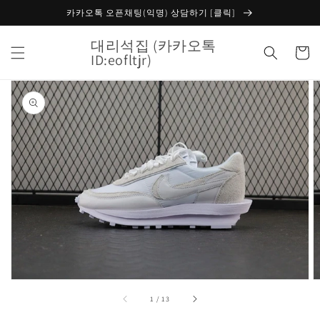
콘텐츠
카카오톡 오픈채팅(익명) 상담하기 [클릭]
로 건너
뛰기
대리석집 (카카오톡
카
ID:eofltjr)
트
제품 정
보로 건
너뛰기
갤
러
리
보
기
에
서
미
디
중
1
/
13
어
1