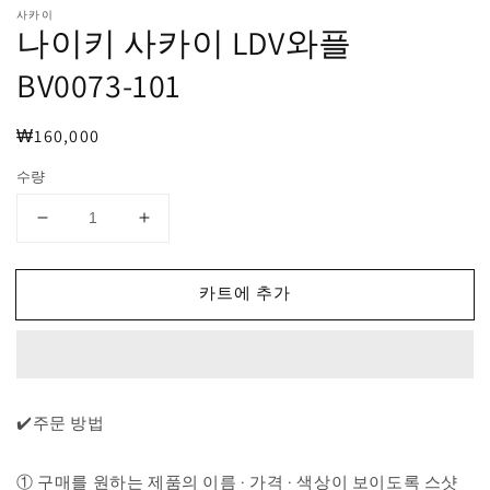
열
사카이
기
나이키 사카이 LDV와플
BV0073-101
정
₩160,000
가
수량
나
나
이
이
키
키
카트에 추가
사
사
카
카
이
이
LDV
LDV
와
와
✔️주문 방법
플
플
BV0073-
BV0073-
① 구매를 원하는 제품의 이름 · 가격 · 색상이 보이도록 스샷
101
101