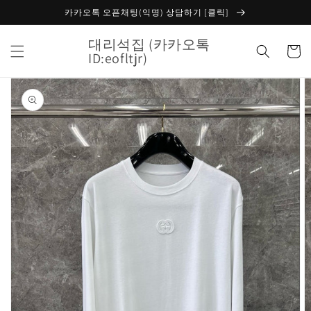
콘텐츠
카카오톡 오픈채팅(익명) 상담하기 [클릭]
로 건너
뛰기
대리석집 (카카오톡
카
ID:eofltjr)
트
제품 정
보로 건
너뛰기
갤
러
리