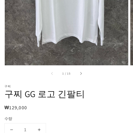
보
기
에
서
미
디
어
1
열
기
중
1
/
15
구찌
구찌 GG 로고 긴팔티
정
₩129,000
가
수량
구
구