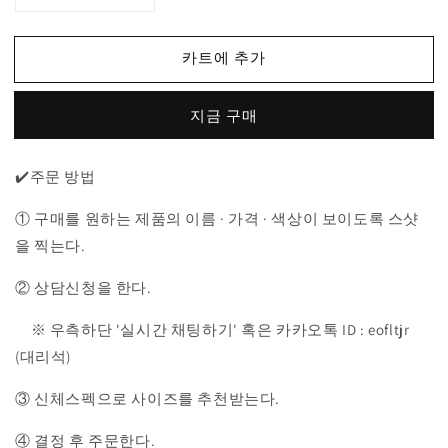
찌
찌
GG
GG
카트에 추가
로
로
고
고
지금 구매
긴
긴
팔
팔
티
티
✔️주문 방법
수
수
량
량
① 구매를 원하는 제품의 이름 · 가격 · 색상이 보이도록 스샷
줄
늘
을 찍는다.
임
림
② 상담신청을 한다.
※ 우측하단 '실시간 채팅하기' 혹은 카카오톡 ID : eofltjr
(대리석)
③ 신체스펙으로 사이즈를 추천받는다.
④ 결정 후 주문한다.