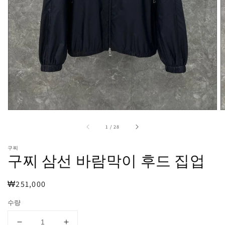
보
기
에
서
미
디
어
1
열
기
중
1
/
28
구찌
구찌 삼선 바람막이 후드 집업
정
₩251,000
가
수량