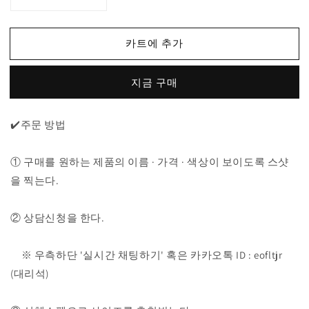
구
구
찌
찌
삼
삼
카트에 추가
선
선
바
바
지금 구매
람
람
막
막
이
이
✔️주문 방법
후
후
드
드
① 구매를 원하는 제품의 이름 · 가격 · 색상이 보이도록 스샷
집
집
을 찍는다.
업
업
수
수
② 상담신청을 한다.
량
량
줄
늘
임
림
※ 우측하단 '실시간 채팅하기' 혹은 카카오톡 ID : eofltjr
(대리석)