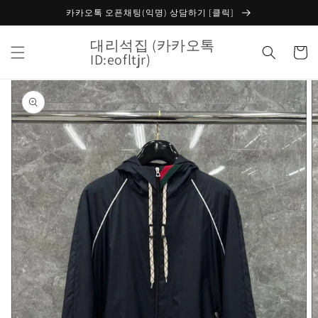
콘텐츠
카카오톡 오픈채팅(익명) 상담하기 [클릭]
로 건너
뛰기
대리석집 (카카오톡
카
ID:eofltjr)
트
제품 정
보로 건
너뛰기
갤
러
리